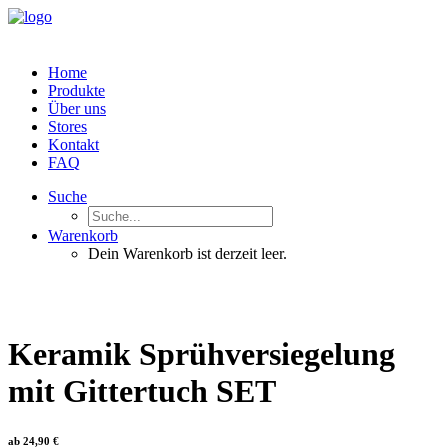
Home
Produkte
Über uns
Stores
Kontakt
FAQ
Suche
Warenkorb
Dein Warenkorb ist derzeit leer.
Keramik Sprühversiegelung
mit Gittertuch SET
ab
24,90
€