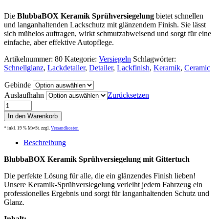
Die
BlubbaBOX Keramik Sprühversiegelung
bietet schnellen
und langanhaltenden Lackschutz mit glänzendem Finish. Sie lässt
sich mühelos auftragen, wirkt schmutzabweisend und sorgt für eine
einfache, aber effektive Autopflege.
Artikelnummer:
80
Kategorie:
Versiegeln
Schlagwörter:
Schnellglanz
,
Lackdetailer
,
Detailer
,
Lackfinish
,
Keramik
,
Ceramic
Gebinde
Auslaufhahn
Zurücksetzen
Keramik
Sprühversiegelung
In den Warenkorb
mit
* inkl. 19 % MwSt.
zzgl.
Versandkosten
Gittertuch
SET
Beschreibung
Menge
BlubbaBOX Keramik Sprühversiegelung mit Gittertuch
Die perfekte Lösung für alle, die ein glänzendes Finish lieben!
Unsere Keramik-Sprühversiegelung verleiht jedem Fahrzeug ein
professionelles Ergebnis und sorgt für langanhaltenden Schutz und
Glanz.
Inhalt: