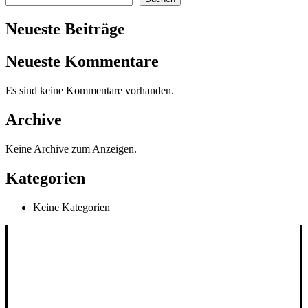
Optionen
können
Neueste Beiträge
auf
der
Produktseite
Neueste Kommentare
gewählt
werden
Es sind keine Kommentare vorhanden.
Archive
Keine Archive zum Anzeigen.
Kategorien
Keine Kategorien
INFORMATIONEN
AGB
Impressum
Widerrufsbelehrung