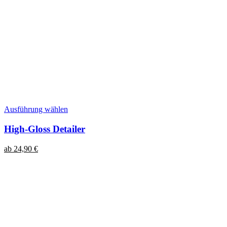
Dieses
Ausführung wählen
Produkt
weist
High-Gloss Detailer
mehrere
Varianten
ab
24,90
€
auf.
Die
Optionen
können
auf
der
Produktseite
gewählt