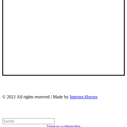
Lieferung & Versand
Datenschutzerklärung
Zahlungsweisen
SERVICE
Broschüre
Über uns
Kontakt
FAQ
© 2021 All rights reserved | Made by
Internet-Heroes
Vertrag widerrufen