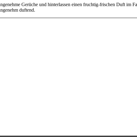
unangenehme Gerüche und hinterlassen einen fruchtig-frischen Duft im 
 angenehm duftend.
INFORMATIONEN
AGB
Impressum
Widerrufsbelehrung
Lieferung & Versand
Datenschutzerklärung
Zahlungsweisen
SERVICE
Broschüre
Über uns
Kontakt
FAQ