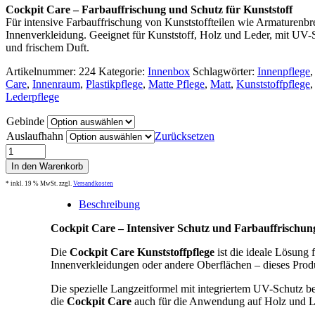
Cockpit Care – Farbauffrischung und Schutz für Kunststoff
Für intensive Farbauffrischung von Kunststoffteilen wie Armaturenbr
Innenverkleidung. Geeignet für Kunststoff, Holz und Leder, mit UV-
und frischem Duft.
Artikelnummer:
224
Kategorie:
Innenbox
Schlagwörter:
Innenpflege
Care
,
Innenraum
,
Plastikpflege
,
Matte Pflege
,
Matt
,
Kunststoffpflege
,
Lederpflege
Gebinde
Auslaufhahn
Zurücksetzen
CockpitCare
Menge
In den Warenkorb
* inkl. 19 % MwSt.
zzgl.
Versandkosten
Beschreibung
Cockpit Care – Intensiver Schutz und Farbauffrischun
Die
Cockpit Care Kunststoffpflege
ist die ideale Lösung 
Innenverkleidungen oder andere Oberflächen – dieses Produk
Die spezielle Langzeitformel mit integriertem UV-Schutz b
die
Cockpit Care
auch für die Anwendung auf Holz und Led