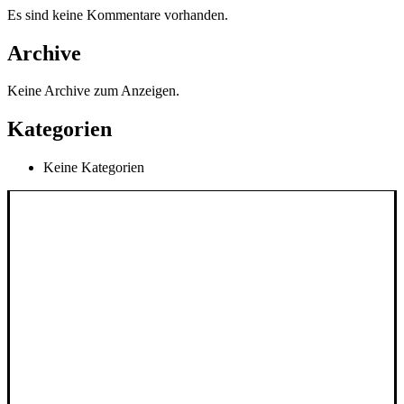
werden
Es sind keine Kommentare vorhanden.
Archive
Keine Archive zum Anzeigen.
Kategorien
Keine Kategorien
INFORMATIONEN
AGB
Impressum
Widerrufsbelehrung
Lieferung & Versand
Datenschutzerklärung
Zahlungsweisen
SERVICE