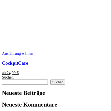
Dieses
Ausführung wählen
Produkt
weist
CockpitCare
mehrere
Varianten
ab
24,90
€
auf.
Suchen
Die
Suchen
Optionen
können
Neueste Beiträge
auf
der
Produktseite
Neueste Kommentare
gewählt