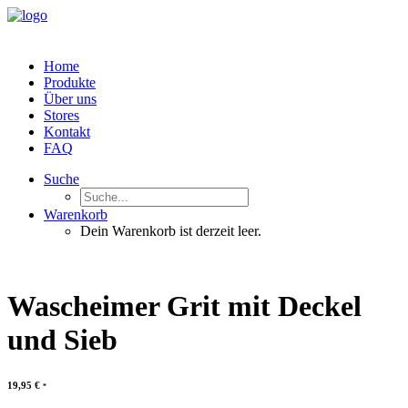
Home
Produkte
Über uns
Stores
Kontakt
FAQ
Suche
Warenkorb
Dein Warenkorb ist derzeit leer.
Wascheimer Grit mit Deckel
und Sieb
19,95
€
*