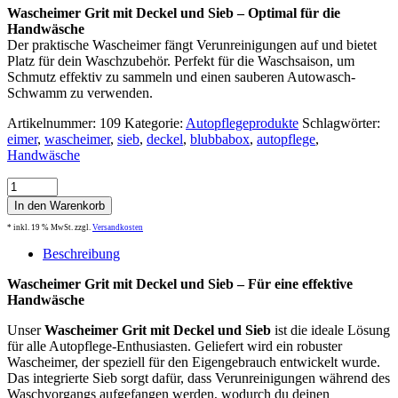
Wascheimer Grit mit Deckel und Sieb – Optimal für die
Handwäsche
Der praktische Wascheimer fängt Verunreinigungen auf und bietet
Platz für dein Waschzubehör. Perfekt für die Waschsaison, um
Schmutz effektiv zu sammeln und einen sauberen Autowasch-
Schwamm zu verwenden.
Artikelnummer:
109
Kategorie:
Autopflegeprodukte
Schlagwörter:
eimer
,
wascheimer
,
sieb
,
deckel
,
blubbabox
,
autopflege
,
Handwäsche
Wascheimer
Grit
In den Warenkorb
mit
* inkl. 19 % MwSt.
zzgl.
Versandkosten
Deckel
und
Beschreibung
Sieb
Menge
Wascheimer Grit mit Deckel und Sieb – Für eine effektive
Handwäsche
Unser
Wascheimer Grit mit Deckel und Sieb
ist die ideale Lösung
für alle Autopflege-Enthusiasten. Geliefert wird ein robuster
Wascheimer, der speziell für den Eigengebrauch entwickelt wurde.
Das integrierte Sieb sorgt dafür, dass Verunreinigungen während des
Waschvorgangs aufgefangen werden, wodurch du deinen