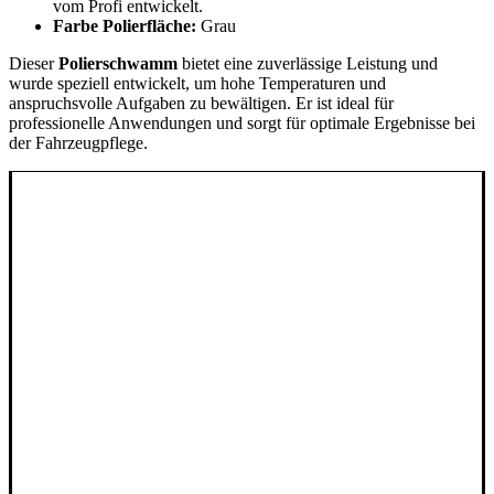
vom Profi entwickelt.
Farbe Polierfläche:
Grau
Dieser
Polierschwamm
bietet eine zuverlässige Leistung und
wurde speziell entwickelt, um hohe Temperaturen und
anspruchsvolle Aufgaben zu bewältigen. Er ist ideal für
professionelle Anwendungen und sorgt für optimale Ergebnisse bei
der Fahrzeugpflege.
INFORMATIONEN
AGB
Impressum
Widerrufsbelehrung
Lieferung & Versand
Datenschutzerklärung
Zahlungsweisen
SERVICE
Broschüre
Über uns