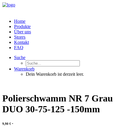
Home
Produkte
Über uns
Stores
Kontakt
FAQ
Suche
Warenkorb
Dein Warenkorb ist derzeit leer.
Polierschwamm NR 7 Grau
DUO 30-75-125 -150mm
9,90
€
*