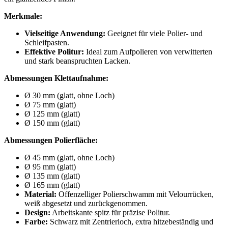
Merkmale:
Vielseitige Anwendung:
Geeignet für viele Polier- und
Schleifpasten.
Effektive Politur:
Ideal zum Aufpolieren von verwitterten
und stark beanspruchten Lacken.
Abmessungen Klettaufnahme:
Ø 30 mm (glatt, ohne Loch)
Ø 75 mm (glatt)
Ø 125 mm (glatt)
Ø 150 mm (glatt)
Abmessungen Polierfläche:
Ø 45 mm (glatt, ohne Loch)
Ø 95 mm (glatt)
Ø 135 mm (glatt)
Ø 165 mm (glatt)
Material:
Offenzelliger Polierschwamm mit Velourrücken,
weiß abgesetzt und zurückgenommen.
Design:
Arbeitskante spitz für präzise Politur.
Farbe:
Schwarz mit Zentrierloch, extra hitzebeständig und