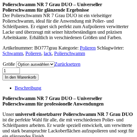
Polierschwamm NR 7 Grau DUO – Universeller
Polierschwamm für glänzende Ergebnisse
Der Polierschwamm NR 7 Grau DUO ist ein vielseitiger
Polierschwamm, ideal für die Anwendung mit Polier- und
Schleifpasten. Er eignet sich perfekt zum Aufpolieren verwitterter
Lacke und überzeugt mit seiner hitzebeständigen und präzisen
Arbeitskante. Erhältlich in verschiedenen Größen und Farben.
Artikelnummer:
BO777grau
Kategorie:
Polieren
Schlagwörter:
Schwamm
,
Polieren
,
lack
,
Polierschwamm
Größe
Zurücksetzen
Polierschwamm
NR
In den Warenkorb
7
Grau
Beschreibung
DUO
30-
Polierschwamm NR 7 Grau DUO – Universeller
75-
Polierschwamm für professionelle Anwendungen
125
-150mm
Unser
universell einsetzbarer Polierschwamm NR 7 Grau DUO
Menge
ist die perfekte Wahl für alle, die mit verschiedenen Polier- und
Schleifpasten arbeiten. Er wurde speziell entwickelt, um verwitterte
und stark beanspruchte Lackoberflächen aufzupolieren und sorgt für
ein glänzendes Finish.