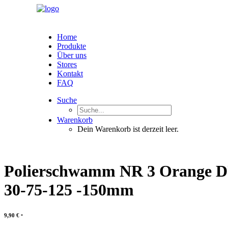
Home
Produkte
Über uns
Stores
Kontakt
FAQ
Suche
Warenkorb
Dein Warenkorb ist derzeit leer.
Polierschwamm NR 3 Orange 
30-75-125 -150mm
9,90
€
*