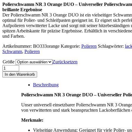
Polierschwamm NR 3 Orange DUO – Universeller Polierschwam
brillante Ergebnisse
Der Polierschwamm NR 3 Orange DUO ist ein vielseitiger Schwamm
optimal für Polier- und Schleifpasten geeignet ist. Er eignet sich perf
Aufpolieren verwitterter Lacke und sorgt mit seiner hitzebeständigen
spitzen Arbeitskante für präzise Ergebnisse. Erhältlich in verschiede
und Farben.
Artikelnummer:
BO333orange
Kategorie:
Polieren
Schlagwörter:
lac
Schwamm
,
Polieren
Größe
Zurücksetzen
Polierschwamm
NR
In den Warenkorb
3
Orange
Beschreibung
DUO
30-
Polierschwamm NR 3 Orange DUO – Universeller Pol
75-
125
Unser universell einsetzbarer Polierschwamm NR 3 Orange 
-150mm
von verwitterten und stark beanspruchten Lackoberflächen e
Menge
Merkmale:
Vielseitige Anwendung: Geeignet für viele Polier- un