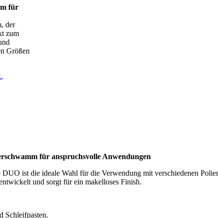
m für
, der
ekt zum
 und
nen Größen
k
,
ierschwamm für anspruchsvolle Anwendungen
DUO ist die ideale Wahl für die Verwendung mit verschiedenen Polier-
ntwickelt und sorgt für ein makelloses Finish.
d Schleifpasten.