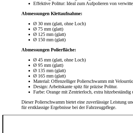
Effektive Politur: Ideal zum Aufpolieren von verwitt
Abmessungen Klettaufnahme:
Ø 30 mm (glatt, ohne Loch)
Ø 75 mm (glatt)
Ø 125 mm (glatt)
Ø 150 mm (glatt)
Abmessungen Polierfläche:
Ø 45 mm (glatt, ohne Loch)
Ø 95 mm (glatt)
Ø 135 mm (glatt)
Ø 165 mm (glatt)
Material: Offenzelliger Polierschwamm mit Velourr
Design: Arbeitskante spitz für präzise Politur.
Farbe: Orange mit Zentrierloch, extra hitzebeständig
Dieser Polierschwamm bietet eine zuverlässige Leistung un
für erstklassige Ergebnisse bei der Fahrzeugpflege.