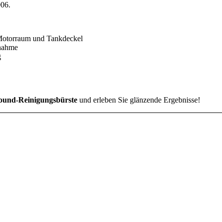
06.
 Motorraum und Tankdeckel
fnahme
g
ound-Reinigungsbürste
und erleben Sie glänzende Ergebnisse!
INFORMATIONEN
AGB
Impressum
Widerrufsbelehrung
Lieferung & Versand
Datenschutzerklärung
Zahlungsweisen