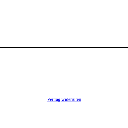
SERVICE
Broschüre
Über uns
Kontakt
FAQ
Vertrag widerrufen