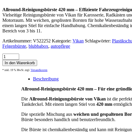
Allround-Reinigungsbürste 420 mm – Effiziente Fahrzeugreinig
Vielseitige Reinigungsbürste von Vikan für Karosserie, Radkästen un
Motorraum. Mit weichen, gesplissten Borsten für hohe Wasseraufna
einem langen Stiel für einfache Handhabung. Chemikalienbeständig 
Bereich von 3 bis 11.
Artikelnummer:
V522252
Kategorie:
Vikan
Schlagwörter:
Plastiksch
Felgenbürste
,
blubbabox
,
autopflege
Multi-
und
In den Warenkorb
Felgenbürste
* inkl. 19 % MwSt.
zzgl.
Versandkosten
mit
langem
Beschreibung
Stiel
420
Allround-Reinigungsbürste 420 mm – Für eine gründli
mm
Menge
Die
Allround-Reinigungsbürste von Vikan
ist die perfe
Tankdeckel. Mit einem langen Stiel von
420 mm
ermöglich
Die spezielle Mischung aus
weichen und gespaltenen Bor
Bürste besonders handlich und benutzerfreundlich.
Die Bürste ist chemikalienbeständig und kann mit Reinigu