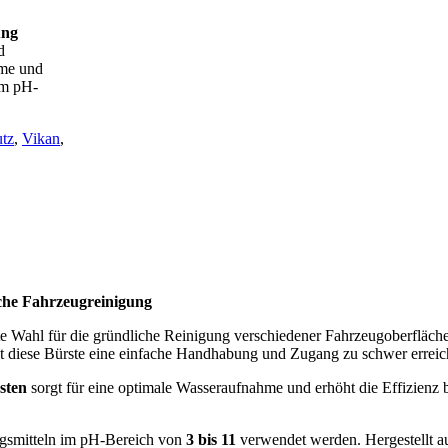
ung
d
hme und
im pH-
utz
,
Vikan
,
che Fahrzeugreinigung
kte Wahl für die gründliche Reinigung verschiedener Fahrzeugoberfläch
t diese Bürste eine einfache Handhabung und Zugang zu schwer erreic
sten
sorgt für eine optimale Wasseraufnahme und erhöht die Effizienz 
ngsmitteln im pH-Bereich von
3 bis 11
verwendet werden. Hergestellt 