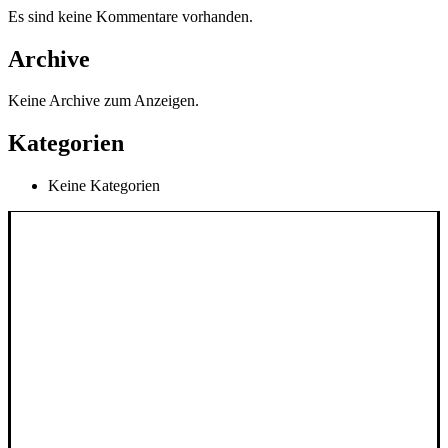
Es sind keine Kommentare vorhanden.
Archive
Keine Archive zum Anzeigen.
Kategorien
Keine Kategorien
INFORMATIONEN
AGB
Impressum
Widerrufsbelehrung
Lieferung & Versand
Datenschutzerklärung
Zahlungsweisen
SERVICE