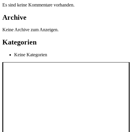
werden
Es sind keine Kommentare vorhanden.
Archive
Keine Archive zum Anzeigen.
Kategorien
Keine Kategorien
INFORMATIONEN
AGB
Impressum
Widerrufsbelehrung
Lieferung & Versand
Datenschutzerklärung
Zahlungsweisen
SERVICE