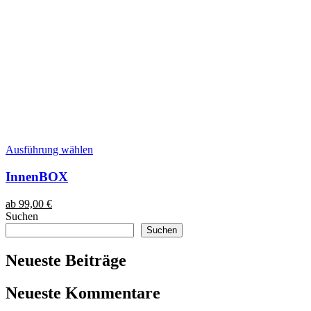
Dieses
Ausführung wählen
Produkt
weist
InnenBOX
mehrere
Varianten
ab
99,00
€
auf.
Suchen
Die
Suchen
Optionen
können
Neueste Beiträge
auf
der
Produktseite
Neueste Kommentare
gewählt