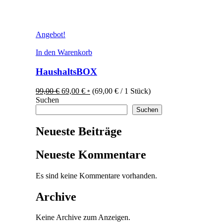
Angebot!
In den Warenkorb
HaushaltsBOX
Ursprünglicher
Aktueller
99,00
€
69,00
€
(
69,00
€
/ 1 Stück)
*
Preis
Preis
Suchen
war:
ist:
Suchen
99,00 €
69,00 €.
Neueste Beiträge
Neueste Kommentare
Es sind keine Kommentare vorhanden.
Archive
Keine Archive zum Anzeigen.