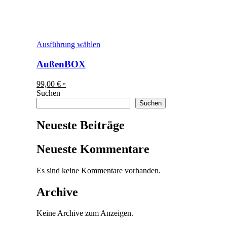
Dieses
Ausführung wählen
Produkt
weist
AußenBOX
mehrere
Varianten
99,00
€
*
auf.
Suchen
Die
Suchen
Optionen
können
Neueste Beiträge
auf
der
Produktseite
Neueste Kommentare
gewählt
werden
Es sind keine Kommentare vorhanden.
Archive
Keine Archive zum Anzeigen.